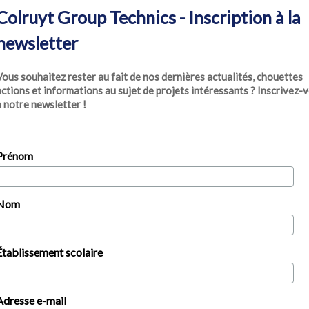
Colruyt Group Technics - Inscription à la
newsletter
Vous souhaitez rester au fait de nos dernières actualités, chouettes
actions et informations au sujet de projets intéressants ? Inscrivez-
à notre newsletter !
Prénom
Nom
Établissement scolaire
Adresse e-mail